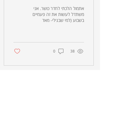
(absencing)
אתמול הלכתי לחדר כושר. אני
משתדל לעשות את זה פעמיים
בשבוע (למי שבגילי- מאד
מומלץ!). בדרך כלל אני מתחיל
בריצה: אני שותה קצת מיים
קרים,...
0
38
צרו קשר