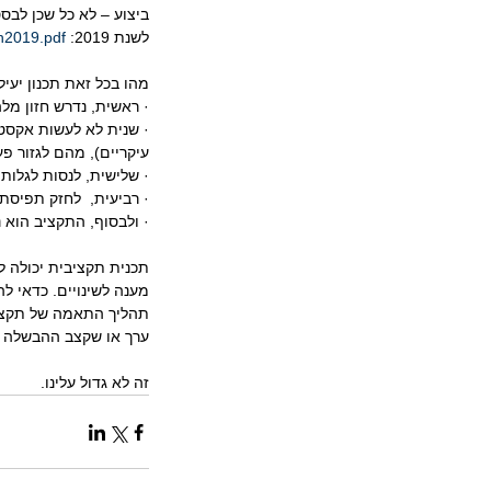
ביצוע – לא כל שכן לבס
לשנת 2019: 
n2019.pdf
מהו בכל זאת תכנון יעי
· ראשית, נדרש חזון מל
· שנית לא לעשות אקסטר
עיקריים), מהם לגזור פ
· שלישית, לנסות לגלות מגמות עומק (megatrends) ולזהות ביטויים מק
· רביעית,  לחזק תפיסת 
· ולבסוף, התקציב הוא נ
תכנית תקציבית יכולה ל
תהליך התאמה של תקציב
ערך או שקצב ההבשלה ש
זה לא גדול עלינו.