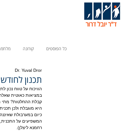
ד"ר יובל דרור
כל הפוסטים
קורונה
מלחמה
Dr. Yuval Dror
תכנון לחודשיי
הוויכוח על טווח נכון לת
במציאות כאוטית שאלת ה
קבלת ההחלטות? מתי תכ
היא מוגבלת ולכן תכני
כיום במערבולת שאיננה
המשפיעים על התכנית, 
רחמנא ליצלן). 