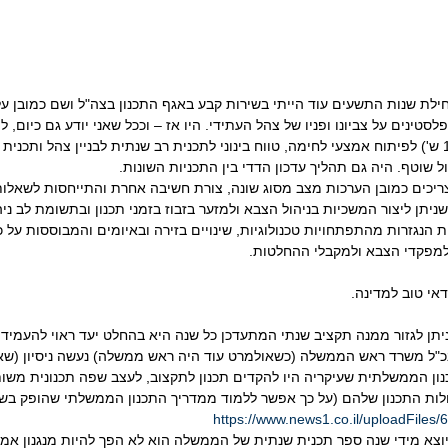
ילת שנות התשעים עוד הייתי בשירות קבע באגף התכנון בצה"ל ושם כמובן 
טינים על צביונו ופניו של צהל העתידי. היו אז – וככל שאני יודע גם כיום, ל
תכנון: טווח ארוך (10-15 ש') לפיתוח אמצעי לחימה, טווח בינוני לתכנית רב שנתית לבניין צהל ות
שוטף. היה גם תהליך עדכון הדדי בין התכניות השונות.
ריכים כמובן הערכות מצב מסוג שונה, צורת חשיבה אחרת והתייחסות לשאלות
שניתן ליצור המשכיות בניהול הצבא ולמזער בזבוז בזמני תכנון ובתשומת לב ני
 הנגזרות מהתפתחויות טכנולוגיות, שינויים בזירה ובאיומים והמבוססות על 
למפקדי הצבא ולמקבלי ההחלטות.
אי טוב למדינה.
תן לגזור ממנה תקציב שנתי המתעדכן כל שנה היא בהחלט יעד ראוי להעמיד ב
מנכ"ל משרד ראש הממשלה (כשאולמרט עוד היה ראש ממשלה) נעשה ניסיון (שאני
ון הממשלתית שעיקריה היו להקדים תכנון לתקצוב, לעצב שפה תכנונית משו
ות התכנון שלהם (על כך אפשר ללמוד ממדריך התכנון הממשלתי שהופק בשנת 007
https://www.news1.co.il/uploadFile
וצא מידי שנה ספר תכנית שנתית של הממשלה הוא לא הפך להיות מנגנון אמית