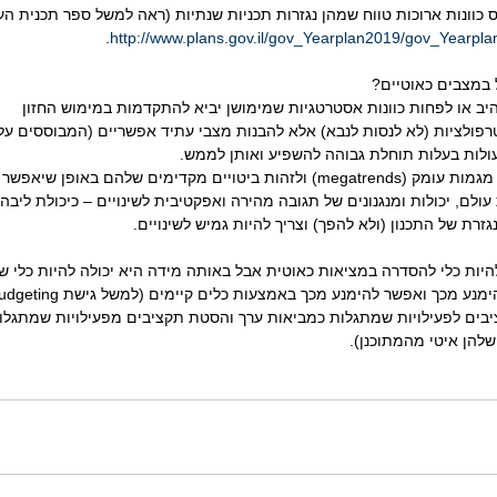
ס כוונות ארוכות טווח שמהן נגזרות תכניות שנתיות (ראה למשל ספר תכנית 
.
http://www.plans.gov.il/gov_Yearplan2019/gov_Yearpla
ל במצבים כאוטיים?
היב או לפחות כוונות אסטרטגיות שמימושן יביא להתקדמות במימוש החזון
פולציות (לא לנסות לנבא) אלא להבנות מצבי עתיד אפשריים (המבוססים על ר
עולות בעלות תוחלת גבוהה להשפיע ואותן לממש.
דימים שלהם באופן שיאפשר להקדים היערכות.
עולם, יכולות ומנגנונים של תגובה מהירה ואפקטיבית לשינויים – כיכולת ליבה 
גזרת של התכנון (ולא להפך) וצריך להיות גמיש לשינויים.
היות כלי להסדרה במציאות כאוטית אבל באותה מידה היא יכולה להיות כלי 
ים לפעילויות שמתגלות כמביאות ערך והסטת תקציבים מפעילויות שמתגלות 
להן איטי מהמתוכנן).