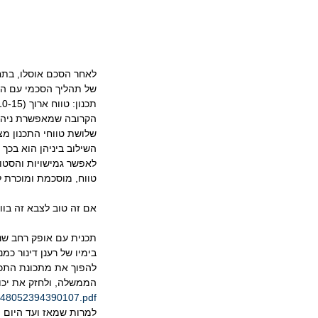
לאחר הסכם אוסלו, בתח
של תהליך הסכמי עם הפלס
הקרובה שמאפשרת ניהול 
שלושת טווחי התכנון מצ
השילוב ביניהן הוא בכך 
לאפשר גמישויות והסטות
טווח, מוסכמת ומוכרת 
אם זה טוב לצבא זה בווד
תכנית עם אופק רחב שני
בימיו של רענן דינור כ
להפוך את מתכונת התכנ
הממשלה, ולחזק את יכול
s/648052394390107.pdf
למרות שמאז ועד היום י