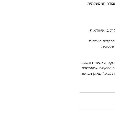
העבודה הממשלתית 
כיבי אי-וודאות 
שלטונית.
שמקפיא גמישות ומעכב 
מענה לשינויים. כדאי להימנע מכך ואפשר להימנע מכך באמצעות כלים קיימים (למשל גישת beyond budgeting שמאפשרת 
ככאלו שאינן מביאות 