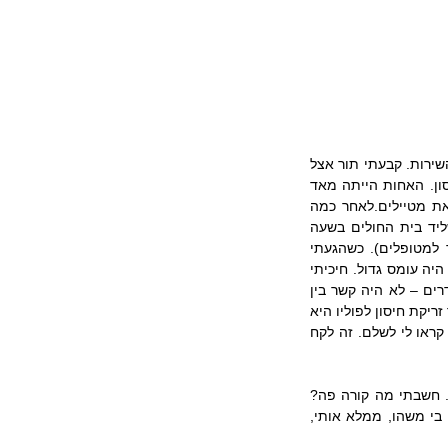
נידרשתי לקבל זריקת חיסון נגד פוליו. כיוון שאני מבוטח בקופ"ח מכבי חשבתי שאפשר לקבל בה את השירות. קבעתי תור אצל 
האחיות ואחרי שלושה ימים הגעתי לחדר האחיות לקבל את החיסון. הסתבר שבמכבי לא נותנים חיסון. האחות הייתה מאד 
משתפת פעולה, התקשרה למשרד הבריאות וממנו קיבלה תשובה ששלחה אותי לקבוע תור במרפאת מטיילים.לאחר כמה 
ימים הצלחתי לקבוע תור בבלינסון ביום ראשון בשעה 16:40. חניתי את מכוניתי  במגרש החניה שליד בית החולים בשעה 
4:27. לקח לי רבע שעה למצוא איפה נמצאת מרפאת המטיילים (כידוע בבילנסון השילוט לא נועד למטופלים). כשהגעתי 
לפקידת הקבלה היא אמרה לי שטוב שקבעתי תור מראש ושמספרי בתור הוא 30. זה לקח 45 שניות. היה עומס גדול. חיכיתי 
בחדר ההמתנה עד שמספרי יוכרז. זה לקח יותר משעה. תוך כדי ניסיתי להבין את סדר הקריאה לחדרים – לא היה קשר בין 
המספר של האיש למקומו בזמני הקריאות. כשניכנסתי לאחר שעה לחדר האחות ואמרתי לה שאני צריך זריקת חיסון לפוליו היא 
אמרה לי בסדר. יקראו לך לקופה לשלם. זה לקח 30 שניות. חיכיתי שיקראו לי לשלם. אחרי חצי שעה קראו לי לשלם. זה לקח 
אני יועץ ארגוני. פתאום נזכרתי מה אני אומר לסטודנטים שלי – שכל חוויה ארגונית היא כלי לאבחון. חשבתי מה קורה פה? 
עלה בדעתי שאני בקבוק של קוקה קולה בקו מילוי בקבוקים. אני על המסוע, מידי פעם מישהו עושה בי משהו, ממלא אותי, 