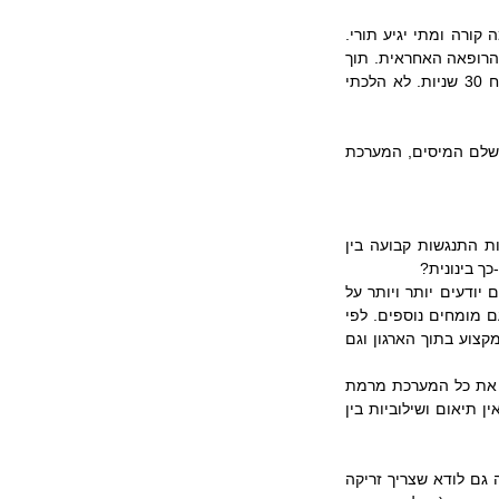
בשעה 19:00 התיאשתי (בפירסומים כתוב שהמרפאה פתוחה עד 6 בערב). ניגשתי לחלון ושאלתי מה קורה ומתי יגיע תורי. 
שאלתי איך זה שלמרות שקבעתי תור ל-4:40 עד 7 בערב לא קיבלתי את הזריקה. אמרו לי תדבר עם הרופאה האחראית. תוך 
כדי כך הרמקול הזמין אותי להכנס לחדר הרופאה. קבלתי זריקה וחתמו לי בפנקס החיסונים. זה לקח 30 שניות. לא הלכתי 
מנקודת המבט של המטופל המערכת ניראית כאוטית לחלוטין. אך גם מנקודת המבט של המממן- משלם המיסים, המערכת 
מערכת הבריאות (השילוב שבין בתי החולים, קופות החולים ומשרד הבריאות) כאילו מתוכננת להיות התנגשות קבועה בין 
ך בינונית?
אחד, בגלל שמדובר במערכת רפואית . מערכת כזאת מבוססת על התמחות שכתוצאה ממנה רופאים יודעים יותר ויותר על 
פחות ופחות. כיום מומחה יחיד לא יכול לפתור בעיה רפואית הוליסטית, לשם כך הוא צריך תיאום עם מומחים נוספים. לפי 
הדוגמה שבה נתקלתי, תהליך התיאום והשילוב המרכזי הוא תוכנת המחשב. זו מתאמת בין בעלי המקצוע בתוך הארגון וגם 
אפשרות אחת אם כן להסבר שזה לא עובד היא בגלל בעיות בתהליך. בעיית התיאום והשילוב חוצה את כל המערכת מרמת 
משרד הבריאות ועד רמת האחות והרופא במרפאה. כל אחד בנפרד עושה הכי טוב שהוא יכול אבל אין תיאום ושילוביות בין 
שתיים, העקרון של התמחות הוא עקרון 'מקודש' כלומר הוא אבן יסוד בתרבות הארגונית. אחות יכולה גם לודא שצריך זריקה 