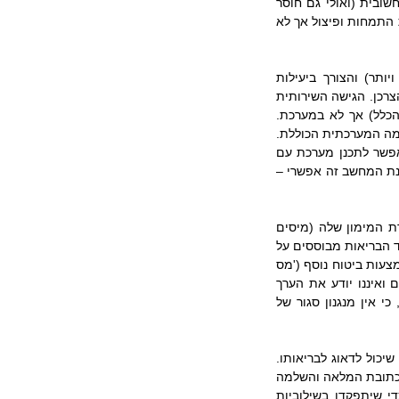
וגם לתת אותה בהוראת רופא וגם לגבות את התשלום. אבל תרבות המומחיות והאינטיליגנציה המחשובית (ואולי גם חוסר 
האמון הטבוע במערכת) 'מכריחים' לפצל גם במקום שלא מוכרחים. כלומר, התרבות הארגונית מחזקת התמחות ופיצול אך לא 
שלוש, הלחץ הכלכלי (שהוא גם נגזרת של התמחות הולכת וגוברת ועימה טכנולוגיה יקרה יותר ויותר) והצורך ביעילות 
מערכתית מכתיב גישה ייצורית לפיה מה שחשוב הוא האופן שבו מתפקדת המערכת, לא מה מקבל הצרכן. הגישה השירותית 
נמצאת רק בפרטים (כל המפגשים עם האחיות, הפקידות והרופאים היו שירותיות באופן יוצא מן הכלל) אך לא במערכת. 
כלומר, ברמת הרכיב ישנה מקסימיזציה של השירות אך זו איננה מביאה לאופטימיזציה של השירות ברמה המערכתית הכוללת. 
האם מערכת ממוקדת שירות יותר יקרה להפעלה מאשר מערכת ממוקדת יעילות תפעולית? האם אפשר לתכנן מערכת עם 
שורת הצלחה כפולה - גם כלכלית וגם שירותית (כמו חברות הסוללר או הבנקאות)? ברור שברמת תוכנת המחשב זה אפשרי – 
רביעית, קיימת סתירה פנימית בין מבנה התשלומים להפעלת המערכת (pay for service) לבין צורת המימון שלה (מיסים 
ממשלתיים וביטוחים משלימים). התשלומים (התשומות) בין הקופות לבין בתי החולים ותשלומי משרד הבריאות מבוססים על 
תעריפים של פעולות ('מחיר מיטה'). מקבלי השירות (התפוקות) משלמים מס מתוך המשכורת או באמצעות ביטוח נוסף ('מס 
גולגולת') - שאינם מבוססים על פעולות או שירותים ברי מדידה. הלקוח לא יודע על מה הוא משלם ואיננו יודע את הערך 
הכלכלי של הטיפול שהוא מקבל. מנגנון ההנעה והתיעדוף של כל יחיד לא יכול לעבוד כך במצטבר, כי אין מנגנון סגור של 
חמישית. מי אחראי לבריאותו של היחיד? במבנה מערכתי כל –כך מורכב, למעשה היחיד הוא היחיד שיכול לדאוג לבריאותו. 
אולם, אין לו את הכישורים לכך והוא תלוי בבעלי המקצוע. במערכת הבריאות בכללה אין גורם שהוא הכתובת המלאה והשלמה 
לבעיות הבריאות של היחיד – אין one-stop-shop. כך, נטל התיאום בין תתי-המערכות השונות כדי שיתפקדו בשילוביות 