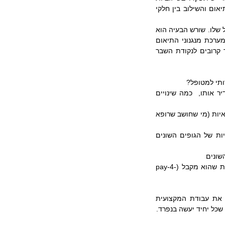
לטובתו של מטופל מסויים נופל בחלקו של המטופל עצמו. האם יש סיכוי למבנה כזה שבו מנגנון התיאום והשילוב בין חלקי 
לסיכום, הבעיה לא נמצאת במערכת שבין רופא לרופא (או רופא ואחות) או במרחב שבין רופא למטופל שלו. שורש הבעיה הוא 
במנגנוני התיאום והשילוב בין רכיבי המערכת השונים לכל אורכה של השרשת של הטיפול הרפואי. מערכת מנגנוני התיאום 
הללו נמצאת על סף כאוס. אם היא תגיע אליו- היא תקרוס. אצל רבים ישנה תחושה שאנחנו מאד קרובים לנקודת השבר 
ותי למטופל?
כיוון שמערכת הבריאות איננה יכולה לפעול על פי העקרונות של שוק חופשי והיד הנעלמה לא תסדיר אותו,  כמה שינויים 
האחד, יצירת כתובת שהיא  בעלת האחריות השלמה לתת למטופל את הפתרון הכולל לבעיותיו הרפואיות (מי שחושב שרופא 
השני, לעצב מערכת בעלת מבנה ארגוני לוגי מבוסס שירות ללקוח סופי ('מנהל לקוח') שבו הסמכויות של הגופים השונים 
שונים
הרביעי, ליצור מודל תשלומים שבו המטופל רואה את הקשר בין מה שהוא משלם לתוצאה הטיפולית שהוא מקבל (pay-4-
לא צריך להיות ספק שגם אם לא יקרה כלום, הרופאים, האחיות והצוות המינהלי ימשיכו לעשות את עבודת המקצועית 
שכל יחיד יעשה בנפרד.