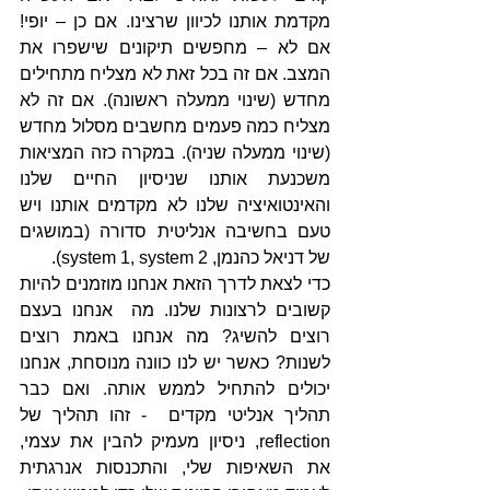
מקדמת אותנו לכיוון שרצינו. אם כן – יופי! 
אם לא – מחפשים תיקונים שישפרו את 
המצב. אם זה בכל זאת לא מצליח מתחילים 
מחדש (שינוי ממעלה ראשונה). אם זה לא 
מצליח כמה פעמים מחשבים מסלול מחדש 
(שינוי ממעלה שניה). במקרה כזה המציאות 
משכנעת אותנו שניסיון החיים שלנו 
והאינטואיציה שלנו לא מקדמים אותנו ויש 
טעם בחשיבה אנליטית סדורה (במושגים 
של דניאל כהנמן, system 1, system 2).
כדי לצאת לדרך הזאת אנחנו מוזמנים להיות 
קשובים לרצונות שלנו. מה  אנחנו בעצם 
רוצים להשיג? מה אנחנו באמת רוצים 
לשנות? כאשר יש לנו כוונה מנוסחת, אנחנו 
יכולים להתחיל לממש אותה. ואם כבר 
תהליך אנליטי מקדים  - זהו תהליך של 
reflection, ניסיון מעמיק להבין את עצמי, 
את השאיפות שלי, והתכנסות אנרגתית 