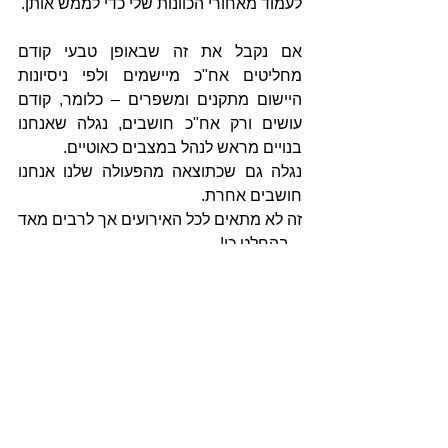
לעמוד מאחורי הכוונות שלי כדי לממש אותן.
אם נקבל את זה שבאופן טבעי קודם 
מחליטים אח"כ מיישמים ולפי ניסיונות 
היישום מתקנים ומשפרים – כלומר, קודם 
עושים ורק אח"כ חושבים, נגלה שאנחנו 
בנויים מראש לנהל במצבים כאוטיים.
נגלה גם שכתוצאה מהפעולה שלנו אנחנו 
חושבים אחרת.
זה לא מתאים לכל האירועים אך לרבים מאד 
– בהחלט כן!
# הפוסט בהשראתם של יצחק אדיז'ס והנרי 
מינצברג
# הערה: צירפתי את התמונה של עמוס 
טברסקי כי את התמונה של דניאל כהנמן 
כולם מכירים בעוד עמוס לא זכה להכרות 
מספקת כי עזב אותנו מוקדם מידי.
תיוגים: