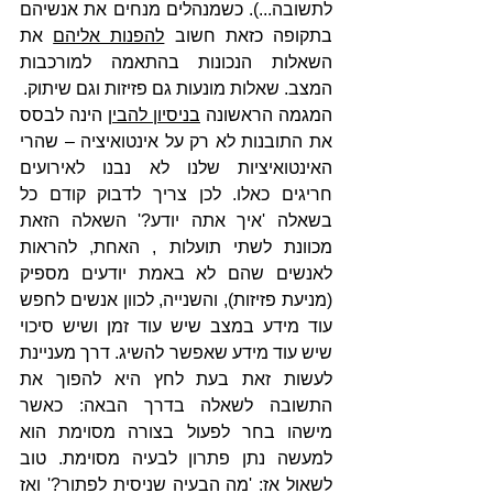
לתשובה...). כשמנהלים מנחים את אנשיהם 
בתקופה כזאת חשוב 
להפנות אליהם
 את 
השאלות הנכונות בהתאמה למורכבות 
המצב. שאלות מונעות גם פזיזות וגם שיתוק.
המגמה הראשונה 
בניסיון להבין
 הינה לבסס 
את התובנות לא רק על אינטואיציה – שהרי 
האינטואיציות שלנו לא נבנו לאירועים 
חריגים כאלו. לכן צריך לדבוק קודם כל 
בשאלה 'איך אתה יודע?' השאלה הזאת 
מכוונת לשתי תועלות , האחת, להראות 
לאנשים שהם לא באמת יודעים מספיק 
(מניעת פזיזות), והשנייה, לכוון אנשים לחפש 
עוד מידע במצב שיש עוד זמן ושיש סיכוי 
שיש עוד מידע שאפשר להשיג. דרך מעניינת 
לעשות זאת בעת לחץ היא להפוך את 
התשובה לשאלה בדרך הבאה: כאשר 
מישהו בחר לפעול בצורה מסוימת הוא 
למעשה נתן פתרון לבעיה מסוימת. טוב 
לשאול אז: 'מה הבעיה שניסית לפתור?' ואז 