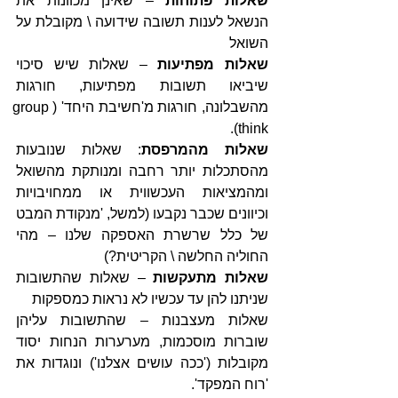
שאלות פתוחות
 – שאינן מכוונות את 
הנשאל לענות תשובה שידועה \ מקובלת על 
השואל
שאלות מפתיעות 
– שאלות שיש סיכוי 
שיביאו תשובות מפתיעות, חורגות 
מהשבלונה, חורגות מ'חשיבת היחד' (group 
think).
שאלות מהמרפסת
: שאלות שנובעות 
מהסתכלות יותר רחבה ומנותקת מהשואל 
ומהמציאות העכשווית או ממחויבויות 
וכיוונים שכבר נקבעו (למשל, 'מנקודת המבט 
של כלל שרשרת האספקה שלנו – מהי 
החוליה החלשה \ הקריטית?)
שאלות מתעקשות
 – שאלות שהתשובות 
שניתנו להן עד עכשיו לא נראות כמספקות
שאלות מעצבנות – שהתשובות עליהן 
שוברות מוסכמות, מערערות הנחות יסוד 
מקובלות ('ככה עושים אצלנו') ונוגדות את 
'רוח המפקד'.