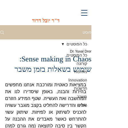
ד"ר יובל דרור
פוסט
כל הפוסטים
Dr. Yuval Dror
כל הפוסטים
Sense making in Chaos:
קורונה
שימוש בשאלות בזמן משבר
מלחמה
Innovation
במציאות כאוטית ומורכבת אנחנו מחפשים 
חדשנות
בהירות והבנה, באופן שיסדירו לנו את 
משבר
המחשבה ואת העשייה. שטף המידע הזורם 
crisis
אלינו והדרישה להחליט בקצב מוגבר עשויה 
להכניס לשיתוק או לפזיזות. שיתוק עשוי 
להתרחש כאשר מאבדים את ההבנה על 
הקשר בין סיבה לתוצאה (מה גורם למה) 