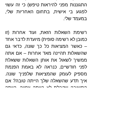
התגוננות מפני להיראות טיפש) כי זה עשוי 
לפגוע בי אישית, בתחום האחריות שלי, 
במעמד שלי.
רשימת השאלות הזאת, ועוד אחרות (זו 
כמובן לא רשימה סופית) מיועדת לדבר אחד 
– כאשר המציאות כל כך שונה, כדאי גם 
שהשאלות תהיינה מאד אחרות – אם אתה 
ממשיך לשאול את אותן השאלות ששאלת 
לפני חודשיים, כנראה לא באמת הפנמת 
מספיק לעומק שהמציאות שלפניך שונה. 
איך תדע שהשאלה שלך הייתה טובה? אם 
התשובה שקבלת לא הייתה צפויה, הייתה 
שונה מהמקובל בימים רגילים, שלא היית 
מעלה על דעתך בעצמך – אז תדע ששאלת 
שאלה טובה.
לסיכום ובתמצית – מהי שאלה טובה?
· מערבת את האנשים הנכונים ומעוררת 