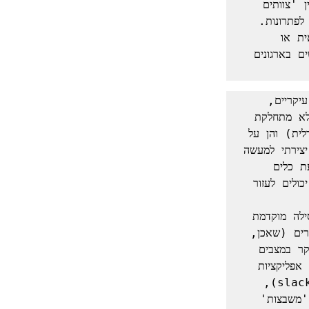
היצירתיות והחדשנות. מנהלים, כדאי שישאלו את עצמם מה ההבדל מבחינתם בין 'צוותים 
וירטואליים' ל'עבודה מרחוק' – כדי לחדד את ההבנה של הבעיה כצעד ראשון לפתרונות. 
אילו עובדים מרחוק למעשה אינם שייכים לאף צוות? האם עבודתם באמת עצמאית או 
שאפשר לקשר אותם לצוותים שעד עכשיו לא היו קיימים (מעניין אם ישנם אנשים בארגונים 
ממחקרים אקדמיים אנחנו יודעים כי חדשנות בארגונים מתאפשרת בשני תהליכים עיקריים, 
אישי וצוותי. היצירתיות האישית נשענת הן על יכולות אישיות (רמת היצירתיות לא מתחלקת 
שווה בשווה בין אנשים), הן על מיומנויות נרכשות (כמו הקשבה או חשיבה לטרלית) והן על 
תשתיות ארגוניות תומכות (שרק אחת מהן היא פינת הקפה). כדי לממש רעיון יצירתי למעשה 
ארגוני חדשני נדרש מהלך ארגוני ממוסד שאיננו מותנה בקרבה או בריחוק. הטמעת כלים 
טכנולוגיים מעוררי חדשנות או שעוזרים לצאת מתקיעות (כמו מפות קוגניטיביות) יכולים לעזור 
החלק הציוותי קשור ביכולת לשתף פעולה סביב רעיונות של אחרים (להימנע מפסילה מוקדמת 
מידי ולהוסיף ערך ע"י רעיונות משלימים ואסוציאטיביים), בתהליכי תקשורת עשירים (שאכן, 
שיחות וידיו דוגמת 'זום' מרדדות במקצת), ואמון ותמיכה רגשית -חברתית בעיקר במצבים 
מאתגרים מחשבתית. אכן, עידכון התשתיות הארגוניות של תקשורת טכנית (כמו אפליקציות 
לניהול משותף של פרויקטים), של כלי שיח דיגיטאליים אפקטיביים (slack, Yamer), 
ושל תהליכי ניהול יתמכו בכך – אך הם רק כלי עזר הכרחיים. אכן, תקשורת 'משבצות' 