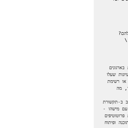
· איך נהייה אלו שמעצבים ומובילים את החדשנות במציאות של התעשייה שלנו \ 
חברות יעוץ מובילות עסקו בתקופה האחרונה בפיתוח המלצות לגבי חיזוק החדשנות בארגונים 
בתקופת משבר מתארך. ההמשך במאמר זה הוא בהשראת כמה מהן יחד עם רעיונות שעלו 
בשיחות עם מנהלים, בבלוגים ובמאמרים. יש לשים לב כי אין כמובן מודל אחד או רשימת 
פעולות שלמה שמתאימה לכל ארגון ושכדאי לאמץ אותה. כל ארגון וההקשר שלו, מה 
 – באמצעות משימות משלימות ואווירת שילוב ב-תקשורת 
טלפונית (למשל, לעודד שכשיש תחושה שעכשיו הזמן לקום להחליף כמה מילים עם מישהו - 
לעשות זאת באמצעות WhatsApp ולקיים את השיחה). ניסויים, ניסיונות ובניית פרוטוטיפים 
באמצעות חברי צוותים שונים ומשתנים אפשרית גם בימי קורונה ובוודאי בצוותיי תוכנה ופיתוח 