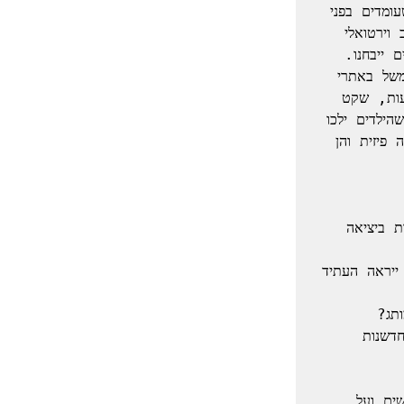
ככל שעובדים מרחוק רבים יותר מודעים באופן עמוק יותר לאיומים ולהזדמנויות שעומדים בפני 
הארגון הם גם חשופים יותר לצרכי החדשנות של הארגון. אם לכך מתווסף מרחב וירטואלי 
הצעד הרביעי הוא לאפשר לעובדים תשתית ראויה לעבוד מהבית או מקרבתו (למשל באתרי 
WeWork קרובים לבית) באופן שימקסם את היתרונות (מיקוד, חיסכון בזמן נסיעות, שקט 
מחשבתי) ויקטין את החסרונות (חדר נפרד עם דלת, מערכת תקשורת יציבה, שהילדים ילכו 
לבית הספר...). מאידך, להפוך את המשרדים לסיבה לבוא אליהם, הן מבחינה פיזית והן 
אילו שאלות חדשות כדאי לשאול כדי לבנות מחדש את תפיסת העולם על חדשנות ביציאה 
· איך אפשר לדמיין מה הלקוחות ירצו בעתיד במצב שהם לא יכולים לנסח איך ייראה העתיד 
· איך מעודדים את כל האנשים בארגון (שכבר מותשים מהשינויים התכופים) לחדשנות 
· איך לחבר אנשים חושבים ממחלקות שונות בארגון לחשוב ביחד על צרכים חדשים ועל 