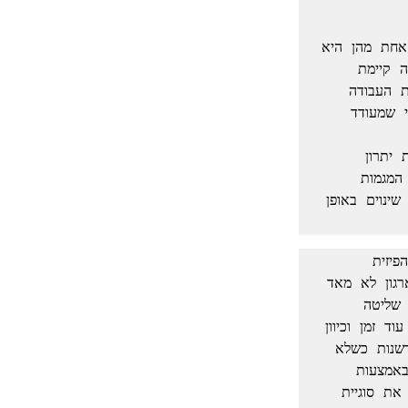
מנהלים רבים חשים כי המעבר לעבודה מהבית מעורר שאלות שמבקשות מענה. אחת מהן היא 
סביב סוגיית החדשנות והיצירתיות. מנהלים רבים חשים כי מידת החדשנות שהייתה קיימת 
בארגונים שלהם איננה משתחזרת בימי הקורונה ותולים זאת בעבודה מרחוק. הנחת העבודה 
שלהם הינה כי מפגשים אקראיים במסדרונות הארגון הם סוג של 'מנגנון' ספונטני שמעודד 
יתכן מאד שלחדשנות עודפת בתקופת משבר מתארך ישנה חשיבות מיוחדת ביצירת יתרון 
תחרותי לעת היציאה ממשבר. מחקרים מראים שחברות שהבינו מוקדם יותר את המגמות 
החדשות שנוצרות, הבינו את המשמעות שלהן להתארגנות מחדש, והצליחו לממש שינוים באופן 
אף כי להנחה לעיל יש על מה להסתמך, כדאי לשים לב כי חלקה של הקרבה הפיזית 
בפיתוחם של רעיונות חדשים ומימושם עשוי להיות שולי. היצירתיות והחדשנות בארגון לא מאד 
תלויות בקרבה פיזית. היא כן תלויה במספר משתנים אחרים שלארגון יש בהחלט שליטה 
עליהם גם בימי קורונה. כיוון שהתקופה של כפיית עבודה מרחוק עשויה להימשך עוד זמן וכיוון 
שארגונים רבים שוקלים להפוך אותה לנורמה, יש טעם לעיין בדרכים להבטיח חדשנות כשלא 
נפגשים באופן תדיר. נזכור כי ארגונים רבים רגילים עוד מהשגרה קודמת לעבור באמצעות 
צוותים וירטואליים, והלמידה שלהם איך לקדם עבודה משותפת מרחוק כוללת גם את סוגיית 