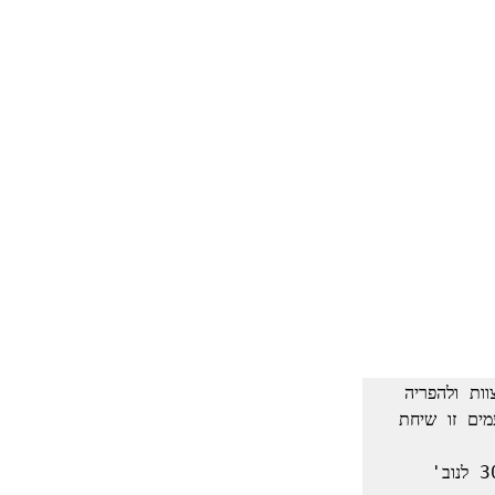
"הזום לא יכול להיות תחליף לשיחה במטבחון. יש חשיבות מאד גדולה לעבודת צוות ולהפריה 
הדדית והפריה הדדית זה לא משהו שאפשר לתכנן אותו, לפעמים זו פגישה ולפעמים זו שיחת 
          דברים שצוטטו מפי אמנון שעשוע, מייסד מובילאי ('כלכליסט' 30 לנוב' 