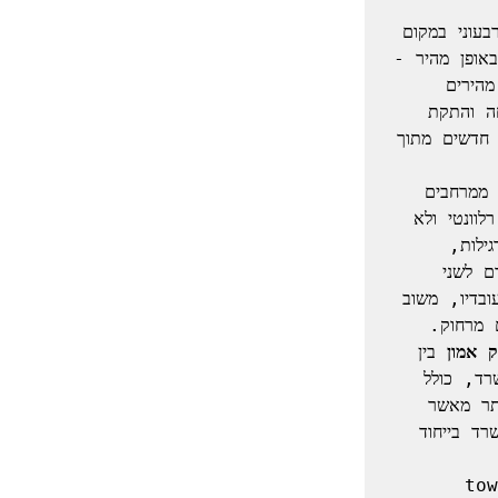
 והתקדמות למודל אג'ילי של ניהול התקציב (למשל, תכנון רבעוני במקום 
שנתי) עשויים להוות קטליזטור להפניית אנשים ומשאבים כספיים לקידום מטרות באופן מהיר - 
דבר שייקדם האפקטים של רעיונות חדשניים על התנהלות הארגון. מעגלי פעולה מהירים 
שמבוססים על מגע אינטנסיבי יותר בין רמות היררכיות מאפשרים גם בקרת הצלחה והתקת 
משאבים אל רעיונות מוצלחים יותר. בדרך זה ניתן לעודד עובדים להביא רעיונות חדשים מתוך 
 ע"י יצירת מעגלי למידה מובנים שבהם משתתפים אנשים ממרחבים 
ארגוניים שונים (communities of practice) שיש להם עניין משותף – רלוונטי ולא 
רלוונטי לעבודה השותפת. דרך נוספת הינה הפעלת תוכניות מנטורינג משולבות (רגילות, 
הפוכות, רוחביות) שמאפשרות יצירת קשר בין-אישי משמעותי, ארוך טווח שתורם לשני 
הצדדים הן תחושת משמעות והן תחושת קשר. משוב דו-כיווני תדיר בין מנהל ועובדיו, משוב 
וק אמון
 בין 
אנשים קשורה אכן גם למקום פיסי – אך זה יכול להיות מקום אחר מאשר המשרד, כולל 
מקום בטבע או בפארק, מקומות שאפשר לקבץ בהם אנשים במספרים גדולים יותר מאשר 
בחללים סגורים. יצירת מקום מפגש קבוע בחוץ יכולה להיות תחלופה מעניינת למשרד בייחוד 
שאים כלל ארגוניים בוערים (town 