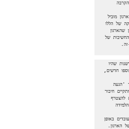
(זום) של פנים-אל-פנים מקלה על יצירתיות ציוותית אך לא תמיד חסרונה של הקרבה 
מעל לכל, צריך שברמת כלל הארגון תהייה תקשורת עשירה על האסטרטגיה שהארגון מוביל 
לצורך מימוש החזון והתכלית שלו, ותחושת ערך אישי מלהיות שייך. הפנמה עמוקה של הללו 
יאפשרו לחבר את האנרגיות היצירתיות והחדשניות של היחידים ושל הצוותים לכיוון שהארגון 
יכול להרוויח ממנו. אם תתווסף לכך פעולה מנהיגותית שמעבירה את המסר של החשיבות של 
הצעד הראשון להתמודדות עם חדשנות הוא לגלות מחדש את גורמי ההפרעה לחדשנות שהיו 
קיימים בארגון לפני המגפה. חסמי החדשנות שהיו – עדיין קיימים כנראה ולהם נוספו חדשים, 
הצעד השני להתמודד עם אתגר החדשנות בתקופת הקורונה הוא להבין מדוע ואיך 'הגעה 
לעבודה' אצלך בארגון מעוררת חדשנות? התשובות נמצאות במקום כלשהו שבו מתקיים חיבור 
בין יצרני רעיונות, לבין 'משפצים' של רעיונות, לבין האנשים האיכותיים שרוצים להצטרף 
אליהם כדי לממש את הרעיון, לבין אוירה תחרותית שתעודד להביא את יכולות הלמידה 
כיוון ש'הצורך הוא האמא של החדשנות', הצעד השלישי הוא לפרסם לציבור העובדים באופן 
רחב את הבעיות, האתגרים, ההזדמנויות והרעיונות להתקדם – בראייה הרחבה של הארגון. 