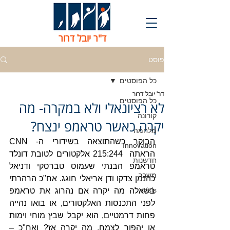
ד"ר יובל דרור
פוסט
כל הפוסטים
דר' יובל דרור
כל הפוסטים
לא רציונאלי ולא במקרה- מה
קורונה
יקרה כאשר טראמפ ינצח?
מלחמה
הבוקר כשהתוצאה בשידורי ה- CNN  
Innovation
הראתה  215:244 אלקטורים לטובת דונלד 
חדשנות
טראמפ הבנתי שעמוס טברסקי ודניאל 
משבר
כהנמן צדקו ודן אריאלי חוגג. אח"כ הרהרתי 
crisis
בשאלה מה יקרה אם נהרוג את טראמפ 
לפני התכנסות האלקטורים, או בואו נהייה 
פחות דרמטיים, הוא יקבל שבץ מוחי וימות 
או יהפוך לצמח. מה יקרה אז? ואח"כ – 