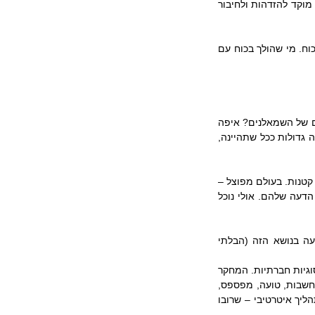
בסבך הדימויים הללו, הרוב הליבארלי, ההומניסטי והדמוקראטי שלא יודע להיות כוחני, לא יודע להיות מוקד להזדהות ולחיבור 
וכך המעגל נסגר: השטח הפוליטי מופקר מתוך כוונת מכוון לאלו שמוכנים ללכת עם הערכים שלהם בכוח. מי שהולך בכוח עם 
איך עושים את זה כשהמשקולת הסוציאליסטית- סטאלינסטית יושבת על הכתפיים שלך? איפה היצרים של השמאלנים? איפה 
ההזדהות הסטנילסטית של השמאל של שנות ה – 50? איך הופכים הפגנות רחוב ספורדיות – שתהיינה גדולות ככל שתהיינה, 
אנחנו חיים בעולם מפוצל שבו צד אחד יודע ליצור הזדהות וצד שני מתפצל ביוזמתו לקבוצות עוד יותר קטנות. בעולם מפוצל – 
איך אנשים רציונאליים מעצבים וקובעים את דעתם – אם נבין זאת אולי נוכל להשפיע על התוכן של הדעה שלהם. אולי נוכל 
לצורך הדיון ישנן שתי נקודות התחלה: אנשים שיש להם דעה בנושא מסויים ואנשים שאין להם דעה בנושא הזה (הבלתי 
מקובל להניח שאנשים שלא יודעים – יוצרים לעצמם תהליך למידה שבסופו הם יודעים. לא כך הוא בסוגיות חברתיות. המחקר 
מראה שבסוגיות חברתיות עמדה נוצרת בתהליך כאוטי – אדם שומע כל מיני דברים, חושב כל מיני מחשבות, טועה, מפספס, 
נתקל בכל מיני דעות וברסיסי מידע שמגיעים אליו באקראי, מתנדנד בין כיוונים, דרכים והשערות ובתהליך איטרטיבי – שרובו 