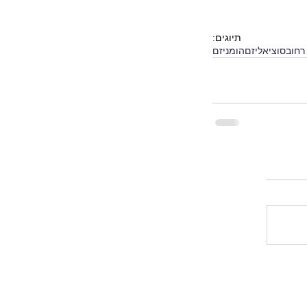
תיוגים:
רחוב
סוציאליזם
הומניזם