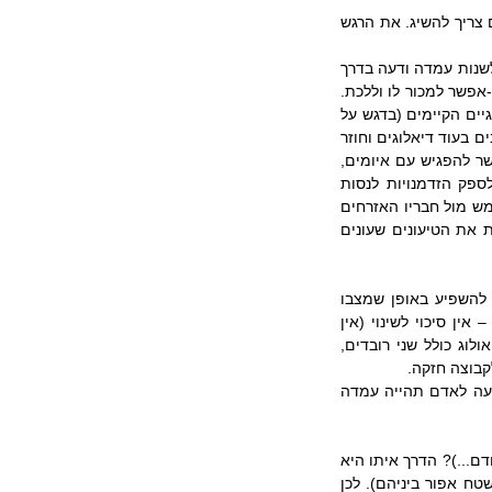
האנשים שעדיין לא גיבשו את דעתם בסוגיה הם הכתובת העיקרית של המשכנע. את ההזדהות שלהם צריך להשיג. את הרגש 
המחקר מראה שהדרך המרכזית הינה פיתוח יחסים אישיים ודיאלוג פנים-אל-פנים. אי-אפשר לשכנע לשנות עמדה ודעה בדרך 
של הצהרות ונאומים בכיכרות – זה מצליח רק אצל המשוכנעים. המשתכנע לא יכול להיות פסיבי – אי-אפשר למכור לו וללכת. 
צריך לשוחח ולהקשיב. דיאלוג ציבורי על שאלות ציבוריות קל מאד לקיים היום עם האמצעים הטכנולוגיים הקיימים (בדגש על 
היכולת להקשיב). קורה גם לא מעט שאנשים שנמצאים בדיאלוג נעשיים מעורבים יותר, ואז הם מעורבים בעוד דיאלוגים וחוזר 
חלילה – מעגל מתחזק של מזדהים ומשתייכים. הדיאלוג הוא לא כלי נטול ערכים – הוא כלי שבו אפשר להפגיש עם איומים, 
הסברים, הוא יכול להיות כוחני, מרגש, הוא יכול ליצור ספקות ביחס לדעות בהתהוות, הוא יכול לספק הזדמנויות לנסות 
טיעונים, לזהות אינטרסים הנמצאים תחת איום. הדיאלוג יכול לספק טיעונים שהמשתכנע יוכל להשתמש מול חבריו האזרחים 
האחרים. אם הם ישתכנעו – הוא ישתכנע עוד יותר – זה שוב מעגל מחזק. לכן, בדיאלוג צריך לזהות את הטיעונים שעונים 
התוצאה של דיאלוג צריכה להיות: מה האיש יכול ורוצה לעשות בעצמו למחרת היום. איך הוא יכול להשפיע באופן שמצבו 
האישי ושל סביבה הקרובה לו ישתנה לטובה. לקבל תחושה שיש סיכוי לשינוי. כאשר כולם אומרים – אין סיכוי לשינוי (אין 
תחליף לביבי?) הדיאלוג צריך לשכנע שיש סיכוי לשנות ושלך יש יכולת להשפיע על כך. כלומר, הדיאולוג כולל שני רובדים, 
קבוצה חזקה.
ולבסוף, מי שמאמין בגישה הכאוטית מבין שתהליך השינוי לוקח זמן. כדי להביא למצב שביום ההכרעה לאדם תהייה עמדה 
ומה קורה עם אדם שיש לו דעה מגובשת – האם הוא אבוד? לא ניתן לשיכנוע (על זה כתבתי בפוסט קודם...)? הדרך איתו היא 
כנראה לגלות את השטחים האפורים (הנטייה לראות כל דבר משני צדדים – כאילו איננה מאפשרת שטח אפור ביניהם). לכן 