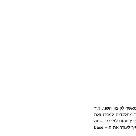
יש מעט מאד סוגיות שההתפלגות בהן היא 'לא-נורמאלית'. קל יותר למשוך אנשים לאיזור האפור מאשר לקיצון השני. איך 
יוצרים הזדהות עם 'מרכז'? איך משתייכים למרכז? זה כל-כך לא מיוחד להיות במרכז. ובכל זאת איך מתלכדים למרכז זאת 
השאלה, כי שם לרוב – ממילא הרוב נמצא. אי- אפשר להזדהות עם 'לא-ימין' ולא עם 'לא-שמאל' . צריך זהות למרכז . – זה 
האתגר. איך הופכים את האזור ה'אפור' – לצבעוני? איך הופכים את אנשי המרכז לקבוצת הזדהות? איך לעורר את ה – base 