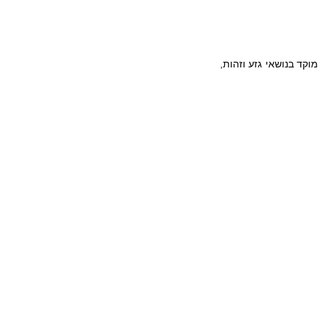
סטיב בנון – בעת שעזב את הבית הלבן אמר – לפחות פעם אחת, משהו חשוב: "אם השמאל יישאר ממוקד בנושאי גזע וזהות, 