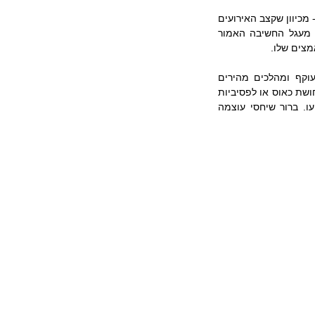
כאשר המעגל הזה יותר מהר מהיריב, גורמים ליריב  לחוש שהוא הוכה ושיכולת ההתגברות שלו אבדה - מכיוון שקצב האירועים 
שהוא צריך להתמודד איתם הוא מעבר ליכולותיו (הוא קרא לתופעה, Psychological Disruption). מעגל החשיבה האמור  
מצים שלו.
הגישה הזאת מעבירה את כובד משקל ההכרעה מעוצמת הכוחות והחתירה למפגש אל תימרון עוקף ומהלכים מהירים 
שתפקידם ליצור לצד השני עומס קבלת החלטות  שלא יוכל לעמוד בו (המביאה לבילבול, לפניקה, לתחושת כאוס או לפסיביות 
ושיתוק) ובכך למוטט את יכולתו לשלוט בכוחות, להפעילם כמתבקש מתמונת הקרב. – וכך להכריעו. ברור שיחסי עוצמה 