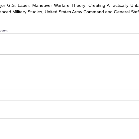
r G.S. Lauer: Maneuver Warfare Theory: Creating A Tactically Unba
anced Military Studies, United States Army Command and General Staf
aos