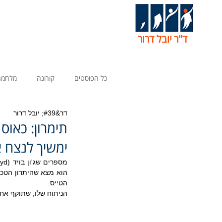
ד"ר יובל דרור
כל הפוסטים
קורונה
מלחמה
דר&#39; יובל דרור
תימרון: כאוס
ימשיך לנצח א
הטייס.
הניתוח שלו, שתוקף אח