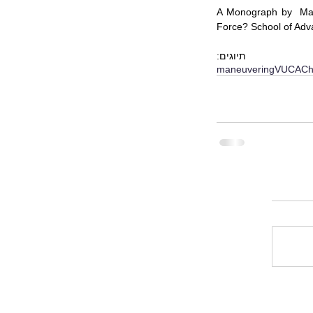
A Monograph by  Majo
Force? School of Adv
תיוגים:
maneuvering
VUCA
Ch