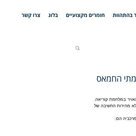
 בהתהוות
חומרים מקצועיים
בלוג
צרו קשר
 מתי החמאס
מספרים שג'ון בויד (John Boyd) היה הראשון לנסח את הסיבות לנצחונות של האמריקים בקרבות האויר במלחמת קוריאה. 
הוא מצא שהיתרון הטכנולוגי של המטוס האמריקאי על זה הרוסי הוא לא ההסבר העיקרי להכרעה, אלא מהירות החשיבה של 
מרכביה הם: