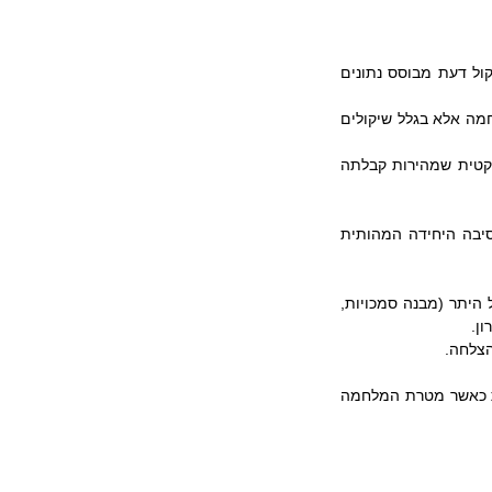
ברור שארגונים בירוקרטיים (כמו ממשלה) מאיטים את מהירות ההחלטה מבחירה. הם מעדיפים שיקול דעת מבוסס נתונים 
מדוע צריך לחכות לישיבת קבינט כדי להחליט על הפעלת הכוח? התשובה- לא בגלל שיקולי ניהול מלחמה אלא בגלל שיקולים 
מדוע הנהלה צריכה להתכנס לישיבה שגרתית – שקבועה חודשים מראש ביומן, כדי לקבל החלטה טקטית שמהירות קבלתה 
ברור שבעולם ה 'vuca-לי' מהירות ותיזמון חשובים  - לפעמים יותר, מאיכות או הסכמה רחבה. הסיבה היחידה המהותית 
המגבלות להחלטה צריכות להצטמצם למימוש הכוונה האסטרטגית במסגרת הערכים המוסכמים. כל היתר (מבנה סמכויות, 
ן.
הצלחה.
כאוס בראש של היריב – הוא מתכון לניצחון. יחסי עוצמה לטובתך – לאו דווקא מספיקים (ועוד פחות כאשר מטרת המלחמה 